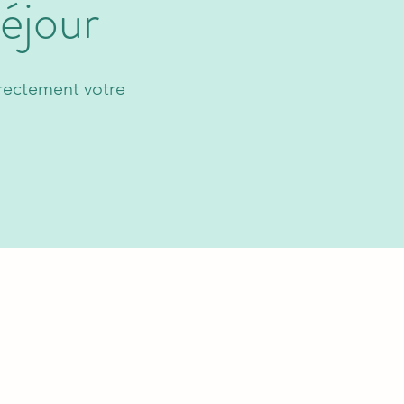
éjour
irectement votre