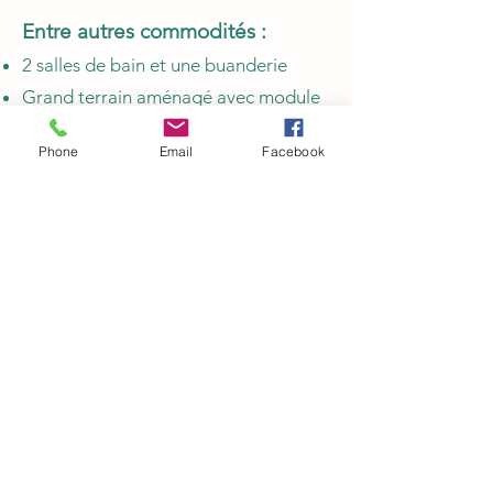
Entre autres commodités :
2 salles de bain et une buanderie
Grand terrain aménagé avec module
de jeux pour les enfants.
Phone
Email
Facebook
Foyer au bois intérieur.
Espace foyer extérieur accessible été
comme hiver.
BBQ.
Accessoires pour les enfants (chaise
haute, poussette "sportive", parc
pour bébé, jouets, livres).
Nombreux jeux de société et films.
Raquettes, luge, "crazy carpets",
"Snow Racer", vélos (2), canot,
planches à pagaie (2), vestes de