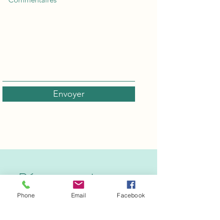
Envoyer
Réserver maintenant
votre prochain séjour
Phone
Email
Facebook